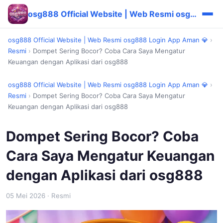
osg888 Official Website | Web Resmi osg888 Login App Aman 💎
osg888 Official Website | Web Resmi osg888 Login App Aman 💎
›
Resmi
›
Dompet Sering Bocor? Coba Cara Saya Mengatur
Keuangan dengan Aplikasi dari osg888
osg888 Official Website | Web Resmi osg888 Login App Aman 💎
›
Resmi
›
Dompet Sering Bocor? Coba Cara Saya Mengatur
Keuangan dengan Aplikasi dari osg888
Dompet Sering Bocor? Coba
Cara Saya Mengatur Keuangan
dengan Aplikasi dari osg888
05 Mei 2026
· Resmi