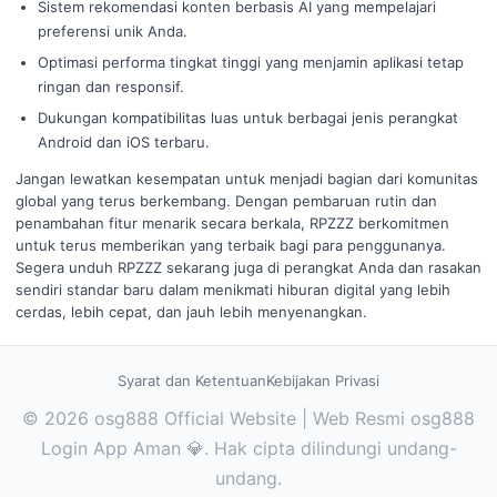
Sistem rekomendasi konten berbasis AI yang mempelajari
preferensi unik Anda.
Optimasi performa tingkat tinggi yang menjamin aplikasi tetap
ringan dan responsif.
Dukungan kompatibilitas luas untuk berbagai jenis perangkat
Android dan iOS terbaru.
Jangan lewatkan kesempatan untuk menjadi bagian dari komunitas
global yang terus berkembang. Dengan pembaruan rutin dan
penambahan fitur menarik secara berkala, RPZZZ berkomitmen
untuk terus memberikan yang terbaik bagi para penggunanya.
Segera unduh RPZZZ sekarang juga di perangkat Anda dan rasakan
sendiri standar baru dalam menikmati hiburan digital yang lebih
cerdas, lebih cepat, dan jauh lebih menyenangkan.
Syarat dan Ketentuan
Kebijakan Privasi
© 2026 osg888 Official Website | Web Resmi osg888
Login App Aman 💎. Hak cipta dilindungi undang-
undang.