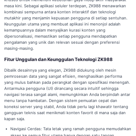
masa kini. Sebagai aplikasi seluler terdepan, ZK988 menawarkan
kombinasi sempurna antara konten interaktif dan teknologi
mutakhir yang menjamin kepuasan pengguna di setiap sentuhan.
Keunggulan utama yang membuat aplikasi ini menonjol adalah
kemampuannya dalam menyajikan kurasi konten yang
dipersonalisasi, memastikan setiap pengguna mendapatkan
pengalaman yang unik dan relevan sesuai dengan preferensi
masing-masing.
Fitur Unggulan dan Keunggulan Teknologi ZK988
Dibalik desainnya yang elegan, ZK988 didukung oleh mesin
pemrosesan data yang sangat efisien, menghasilkan performa
yang mulus bahkan pada perangkat dengan spesifikasi menengah.
Antarmuka pengguna (UI) dirancang secara intuitif sehingga
navigasi terasa sangat alami, memungkinkan Anda berpindah antar
menu tanpa hambatan. Dengan sistem pemuatan cepat dan
koneksi server yang stabil, Anda tidak perlu lagi khawatir tentang
gangguan teknis saat menikmati konten favorit di mana saja dan
kapan saja.
Navigasi Cerdas: Tata letak yang ramah pengguna memudahkan
akses ke semua fitur utama hanya dengan satu tangan.